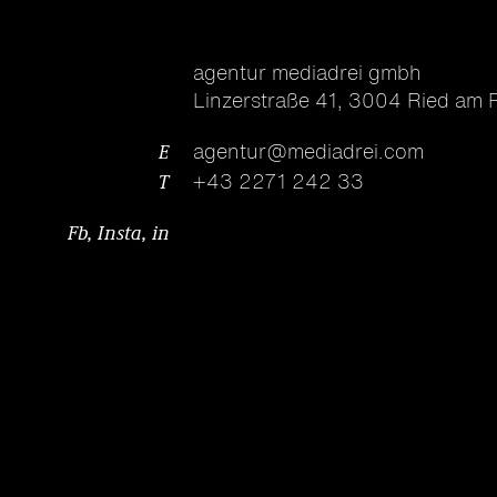
agentur mediadrei gmbh
Linzerstraße 41
,
3004 Ried am R
E
agentur@mediadrei.com
T
+43 2271 242 33
Fb
,
Insta
,
in