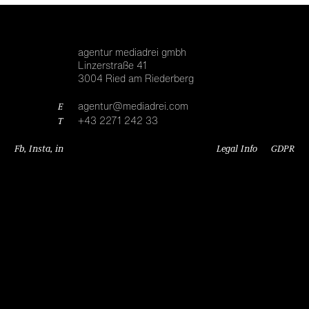
agentur mediadrei gmbh
Linzerstraße 41
3004 Ried am Riederberg
E
agentur@mediadrei.com
T
+43 2271 242 33
Fb
,
Insta
,
in
Legal Info
GDPR