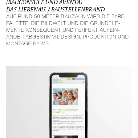
(BAUCON­SULT UND AVENTA)
DAS LIEBENAU. / BAUSTEL­LEN­BRAND
AUF RUND 50 METER BAUZAUN WIRD DIE FARB­
PA­LETTE, DIE BILDWELT UND DIE GRUND­ELE­
MENTE KONSE­QUENT UND PERFEKT AUFEIN­
ANDER ABGE­STIMMT. DESIGN, PRODUK­TION UND
MONTAGE BY M3.