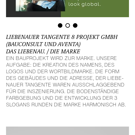
LIEBE­NAUER TANGENTE 8 PROJEKT GMBH
(BAUCON­SULT UND AVENTA)
DAS LIEBENAU. / DIE MARKE
EIN BAUPRO­JEKT WIRD ZUR MARKE. UNSERE
AUFGABE: DIE KREATION DES NAMENS, DES
LOGOS UND DER WORT­BILD­MARKE. DIE FORM
DES GEBÄUDES UND DIE ADRESSE, DER LIEBE­
NAUER TANGENTE WAREN AUSSCHLAG­GE­BEND
FÜR DIE INSZE­NIE­RUNG. DIE BODEN­STÄN­DIGE
FARB­GE­BUNG UND DIE ENTWICK­LUNG DER 3
SLOGANS RUNDEN DIE MARKE HARMO­NISCH AB.