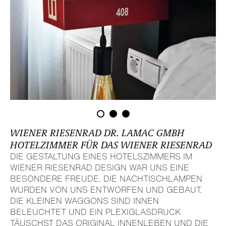
WIENER RIESENRAD DR. LAMAC GMBH
HOTEL­ZIMMER FÜR DAS WIENER RIESENRAD
DIE GESTAL­TUNG EINES HOTELS­ZIM­MERS IM
WIENER RIESENRAD DESIGN WAR UNS EINE
BESONDERE FREUDE. DIE NACH­TISCH­LAMPEN
WURDEN VON UNS ENTWORFEN UND GEBAUT.
DIE KLEINEN WAGGONS SIND INNEN
BELEUCHTET UND EIN PLEXI­GLAS­DRUCK
TÄUSCHST DAS ORIGINAL INNEN­LEBEN UND DIE