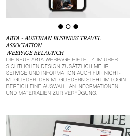
ABTA - AUSTRIAN BUSINESS TRAVEL
ASSO­CIA­TION
WEBPAGE RELAUNCH
DIE NEUE ABTA-WEBPAGE BIETET ZUM ÜBER­
SICHT­LI­CHEN DESIGN ZUSÄTZ­LICH MEHR
SERVICE UND INFOR­MA­TION AUCH FÜR NICHT-
MITGLIEDER. DEN MITGLIE­DERN STEHT IM LOGIN
BEREICH EINE AUSWAHL AN INFOR­MA­TIONEN
UND MATE­RIA­LIEN ZUR VERFÜGUNG.