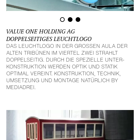
VALUE ONE HOLDING AG
DOPPEL­SEI­TIGES LEUCHT­LOGO
DAS LEUCHT­LOGO IN DER GROSSEN AULA DER A
LTEN TRIBÜNEN IM VIERTEL ZWEI STRAHLT D
OPPEL­SEITIG. DURCH DIE SPEZIELLE UNTER­K
ON­STRUK­TION WERDEN OPTIK UND STATIK O
PTIMAL VEREINT. KONSTRUK­TION, TECHNIK, U
MSETZUNG UND MONTAGE NATÜRLICH BY M
EDIADREI.