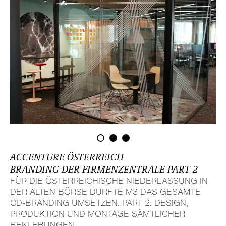
ACCENTURE ÖSTER­REICH
BRANDING DER FIRMEN­ZEN­TRALE PART 2
FÜR DIE ÖSTER­REI­CHI­SCHE NIEDER­LAS­SUNG IN
DER ALTEN BÖRSE DURFTE M3 DAS GESAMTE
CD-BRANDING UMSETZEN. PART 2: DESIGN,
PRODUK­TION UND MONTAGE SÄMT­LI­CHER
BEKLE­BUNGEN.