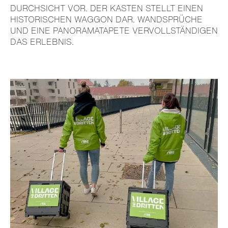
DURCH­SICHT VOR. DER KASTEN STELLT EINEN
HISTO­RI­SCHEN WAGGON DAR. WAND­SPRÜCHE
UND EINE PANORA­MA­TA­PETE VERVOLL­STÄN­DIGEN
DAS ERLEBNIS.