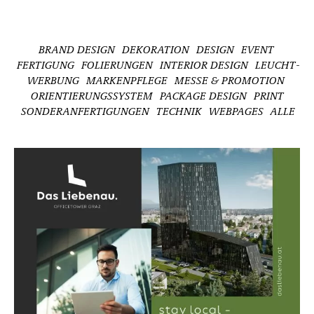
BRAND DESIGN
DEKO­RA­TION
DESIGN
EVENT
FERTIGUNG
FOLIE­RUNGEN
INTERIOR DESIGN
LEUCHT­
WER­BUNG
MARKEN­PFLEGE
MESSE & PROMOTION
ORIEN­TIE­RUNGS­SYSTEM
PACKAGE DESIGN
PRINT
SONDER­AN­FER­TI­GUNGEN
TECHNIK
WEBPAGES
ALLE