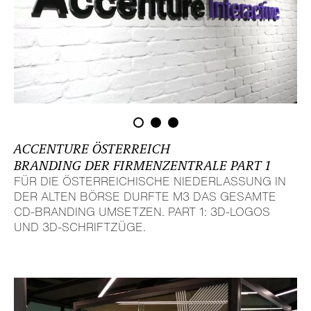
ACCENTURE ÖSTER­REICH
BRANDING DER FIRMEN­ZEN­TRALE PART 1
FÜR DIE ÖSTER­REI­CHI­SCHE NIEDER­LAS­SUNG IN
DER ALTEN BÖRSE DURFTE M3 DAS GESAMTE
CD-BRANDING UMSETZEN. PART 1: 3D-LOGOS
UND 3D-SCHRIFT­ZÜGE.