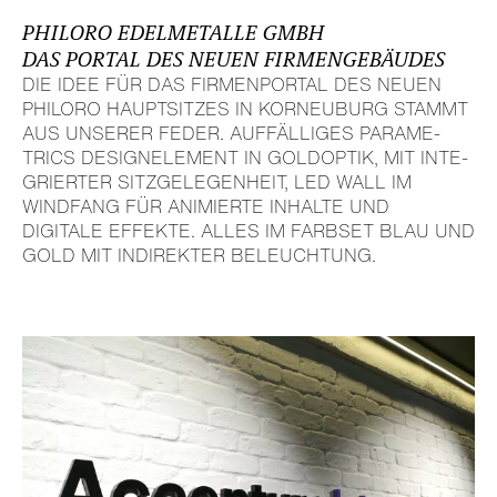
PHILORO EDEL­ME­TALLE GMBH
DAS PORTAL DES NEUEN FIRMEN­GE­BÄUDES
DIE IDEE FÜR DAS FIRMEN­PORTAL DES NEUEN
PHILORO HAUPT­SITZES IN KORNEU­BURG STAMMT
AUS UNSERER FEDER. AUFFÄL­LIGES PARA­ME­
TRICS DESI­GN­ELE­MENT IN GOLDOPTIK, MIT INTE­
GRIERTER SITZ­GE­LE­GEN­HEIT, LED WALL IM
WINDFANG FÜR ANIMIERTE INHALTE UND
DIGITALE EFFEKTE. ALLES IM FARBSET BLAU UND
GOLD MIT INDI­REKTER BELEUCH­TUNG.