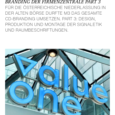
BRANDING DER FIRMEN­ZEN­TRALE PART 3
FÜR DIE ÖSTER­REI­CHI­SCHE NIEDER­LAS­SUNG IN
DER ALTEN BÖRSE DURFTE M3 DAS GESAMTE
CD-BRANDING UMSETZEN. PART 3: DESIGN,
PRODUK­TION UND MONTAGE DER SIGNA­LETIK
UND RAUM­BE­SCHRIF­TUNGEN.