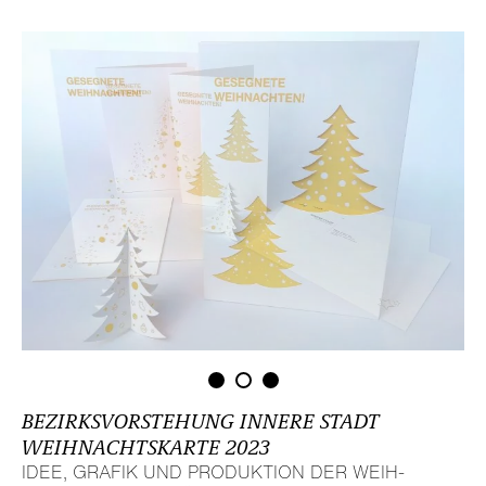
BEZIRKS­VOR­STE­HUNG INNERE STADT
WEIH­NACHTS­KARTE 2023
IDEE, GRAFIK UND PRODUK­TION DER WEIH­