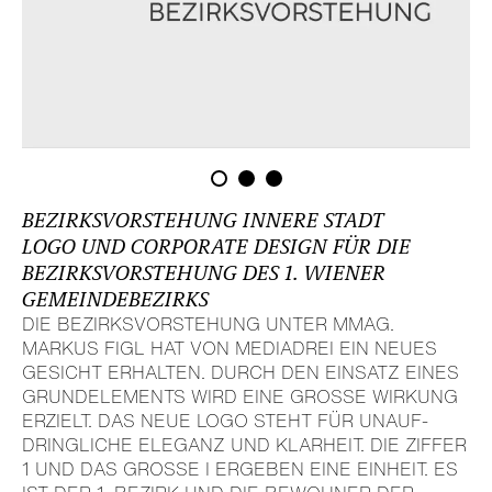
BEZIRKS­VOR­STE­HUNG INNERE STADT
LOGO UND CORPORATE DESIGN FÜR DIE
BEZIRKS­VOR­STE­HUNG DES 1. WIENER
GEMEIN­DE­BE­ZIRKS
DIE BEZIRKS­VOR­STE­HUNG UNTER MMAG.
MARKUS FIGL HAT VON MEDIADREI EIN NEUES
GESICHT ERHALTEN. DURCH DEN EINSATZ EINES
GRUND­ELE­MENTS WIRD EINE GROSSE WIRKUNG E
RZIELT. DAS NEUE LOGO STEHT FÜR UNAUF­D
RING­LICHE ELEGANZ UND KLARHEIT. DIE ZIFFER 1
UND DAS GROSSE I ERGEBEN EINE EINHEIT. ES IS