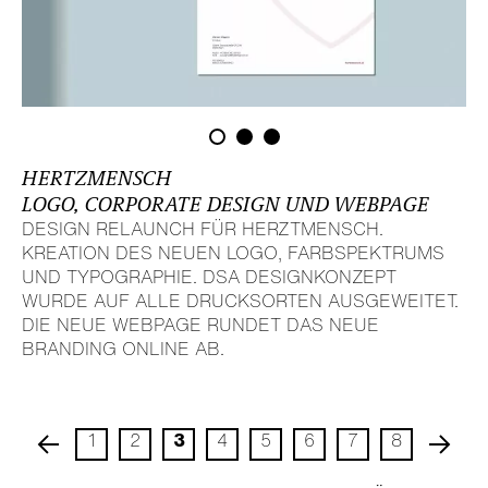
HERTZ­MENSCH
LOGO, CORPORATE DESIGN UND WEBPAGE
DESIGN RELAUNCH FÜR HERZT­MENSCH.
KREATION DES NEUEN LOGO, FARB­SPEK­TRUMS
UND TYPO­GRA­PHIE. DSA DESIGN­KON­ZEPT
WURDE AUF ALLE DRUCKS­ORTEN AUSGE­WEITET.
DIE NEUE WEBPAGE RUNDET DAS NEUE
BRANDING ONLINE AB.
1
2
3
4
5
6
7
8