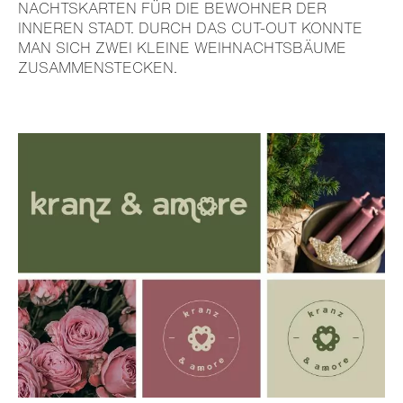
NACHTS­KARTEN FÜR DIE BEWOHNER DER
INNEREN STADT. DURCH DAS CUT-OUT KONNTE
MAN SICH ZWEI KLEINE WEIH­NACHTS­BÄUME
ZUSAM­MEN­STE­CKEN.