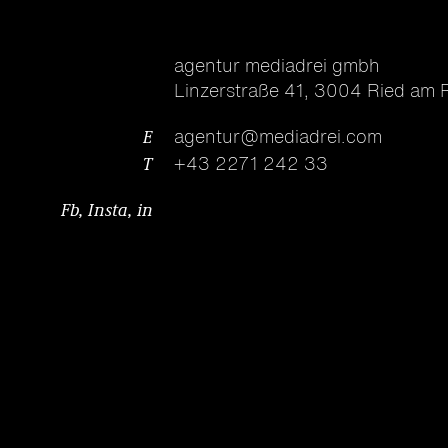
agentur mediadrei gmbh
Linzerstraße 41
,
3004 Ried am R
E
agentur@mediadrei.com
T
+43 2271 242 33
Fb
,
Insta
,
in