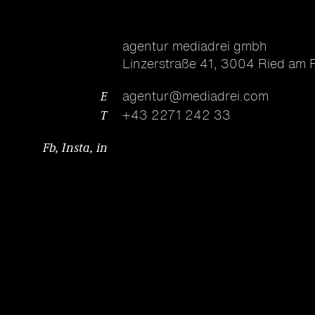
agentur mediadrei gmbh
Linzerstraße 41
,
3004 Ried am R
E
agentur@mediadrei.com
T
+43 2271 242 33
Fb
,
Insta
,
in